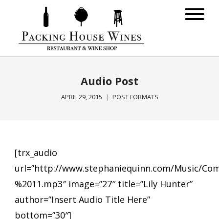
Audio Post
APRIL 29, 2015
POST FORMATS
[trx_audio
url=”http://www.stephaniequinn.com/Music/C
%2011.mp3″ image=”27″ title=”Lily Hunter”
author=”Insert Audio Title Here”
bottom=”30″]