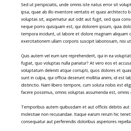
Sed ut perspiciatis, unde omnis iste natus error sit v
ipsa, quae ab illo inventore veritatis et quasi architect
voluptas sit, aspernatur aut odit aut fugit, sed quia co
neque porro quisquam est, qui dolorem ipsum, quia dolor
tempora incidunt, ut labore et dolore magnam aliquam 
exercitationem ullam corporis suscipit laboriosam, nisi 
Quis autem vel eum iure reprehenderit, qui in ea voluptat
fugiat, quo voluptas nulla pariatur? At vero eos et accu
voluptatum deleniti atque corrupti, quos dolores et quas
sunt in culpa, qui officia deserunt mollitia animi, id est
distinctio. Nam libero tempore, cum soluta nobis est eli
facere possimus, omnis voluptas assumenda est, omnis d
Temporibus autem quibusdam et aut officiis debitis aut 
molestiae non recusandae. Itaque earum rerum hic tenetur
consequatur aut perferendis doloribus asperiores repella