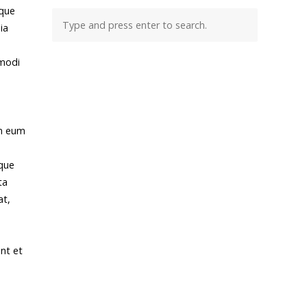
aque
ia
 modi
em eum
ique
ta
at,
nt et