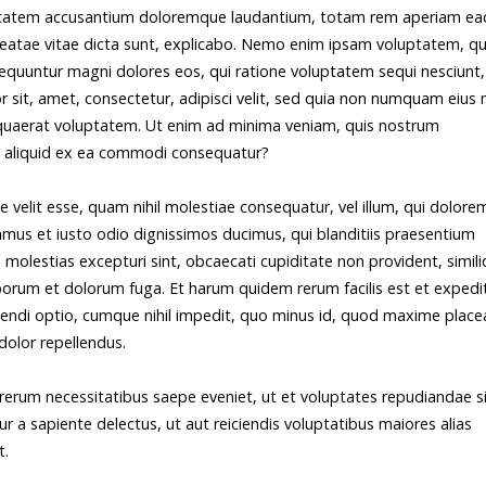
oluptatem accusantium doloremque laudantium, totam rem aperiam e
o beatae vitae dicta sunt, explicabo. Nemo enim ipsam voluptatem, qu
nsequuntur magni dolores eos, qui ratione voluptatem sequi nesciunt,
 sit, amet, consectetur, adipisci velit, sed quia non numquam eius
quaerat voluptatem. Ut enim ad minima veniam, quis nostrum
ut aliquid ex ea commodi consequatur?
e velit esse, quam nihil molestiae consequatur, vel illum, qui dolor
samus et iusto odio dignissimos ducimus, qui blanditiis praesentium
 molestias excepturi sint, obcaecati cupiditate non provident, simil
 laborum et dolorum fuga. Et harum quidem rerum facilis est et expedi
gendi optio, cumque nihil impedit, quo minus id, quod maxime place
olor repellendus.
rerum necessitatibus saepe eveniet, ut et voluptates repudiandae si
 a sapiente delectus, ut aut reiciendis voluptatibus maiores alias
t.